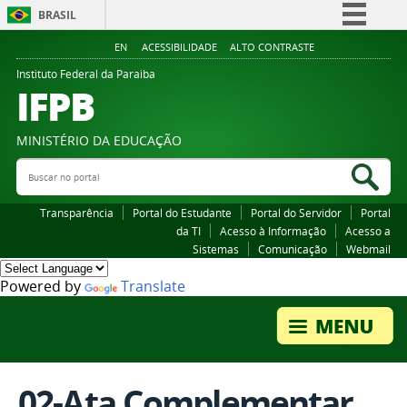
BRASIL
Simplifique!
EN
ACESSIBILIDADE
ALTO CONTRASTE
Comunica BR
Instituto Federal da Paraiba
IFPB
Participe
Acesso à informação
MINISTÉRIO DA EDUCAÇÃO
Legislação
Buscar no portal
Bus
Canais
Transparência
Portal do Estudante
Portal do Servidor
Portal
da TI
Acesso à Informação
Acesso a
Sistemas
Comunicação
Webmail
Powered by
Translate
02-Ata Complementar