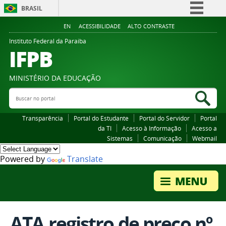
BRASIL
Simplifique!
EN
ACESSIBILIDADE
ALTO CONTRASTE
Comunica BR
Instituto Federal da Paraiba
IFPB
Participe
Acesso à informação
MINISTÉRIO DA EDUCAÇÃO
Legislação
Buscar no portal
Bus
Canais
Transparência
Portal do Estudante
Portal do Servidor
Portal
da TI
Acesso à Informação
Acesso a
Sistemas
Comunicação
Webmail
Powered by
Translate
ATA registro de preco nº