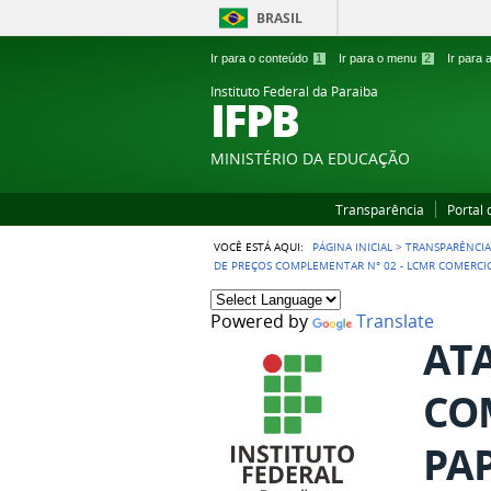
BRASIL
Ir para o conteúdo
1
Ir para o menu
2
Ir para
Instituto Federal da Paraiba
IFPB
MINISTÉRIO DA EDUCAÇÃO
Transparência
Portal
VOCÊ ESTÁ AQUI:
PÁGINA INICIAL
>
TRANSPARÊNCI
DE PREÇOS COMPLEMENTAR N° 02 - LCMR COMERCIO
Powered by
Translate
ATA
COM
PAP