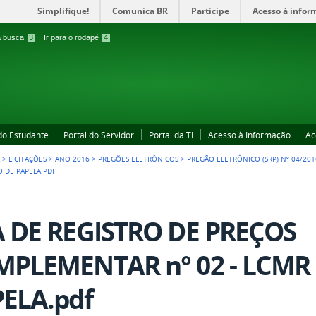
Simplifique!
Comunica BR
Participe
Acesso à infor
 a busca
3
Ir para o rodapé
4
 do Estudante
Portal do Servidor
Portal da TI
Acesso à Informação
Ac
A
>
LICITAÇÕES
>
ANO 2016
>
PREGÕES ELETRÔNICOS
>
PREGÃO ELETRÔNICO (SRP) Nº 04/201
 DE PAPELA.PDF
 DE REGISTRO DE PREÇOS
PLEMENTAR n° 02 - LCMR
ELA.pdf