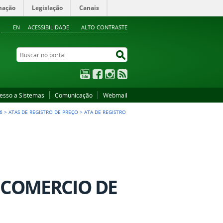
mação
Legislação
Canais
EN
ACESSIBILIDADE
ALTO CONTRASTE
Buscar no portal
Buscar no portal
YouTube
Facebook
Instagram
RSS
esso a Sistemas
Comunicação
Webmail
6
>
ATAS DE REGISTRO DE PREÇO
>
ATA DE REGISTRO
 COMERCIO DE