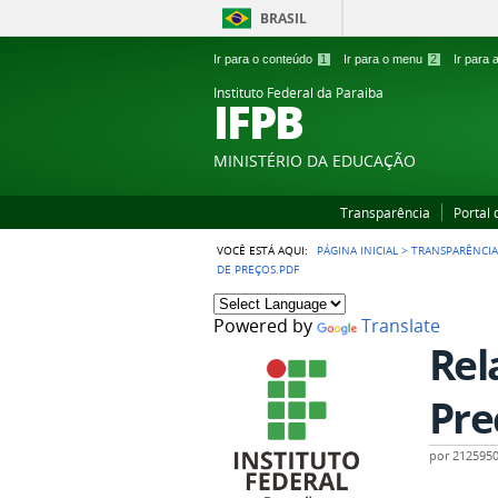
BRASIL
Ir para o conteúdo
1
Ir para o menu
2
Ir para
Instituto Federal da Paraiba
IFPB
MINISTÉRIO DA EDUCAÇÃO
Transparência
Portal
VOCÊ ESTÁ AQUI:
PÁGINA INICIAL
>
TRANSPARÊNCI
DE PREÇOS.PDF
Powered by
Translate
Rel
Pre
por
212595