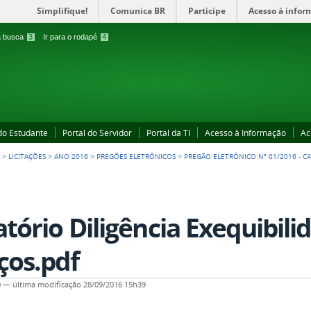
Simplifique!
Comunica BR
Participe
Acesso à infor
 a busca
3
Ir para o rodapé
4
 do Estudante
Portal do Servidor
Portal da TI
Acesso à Informação
Ac
A
>
LICITAÇÕES
>
ANO 2016
>
PREGÕES ELETRÔNICOS
>
PREGÃO ELETRÔNICO Nº 01/2016 - C
atório Diligência Exequibili
ços.pdf
0
—
última modificação
28/09/2016 15h39