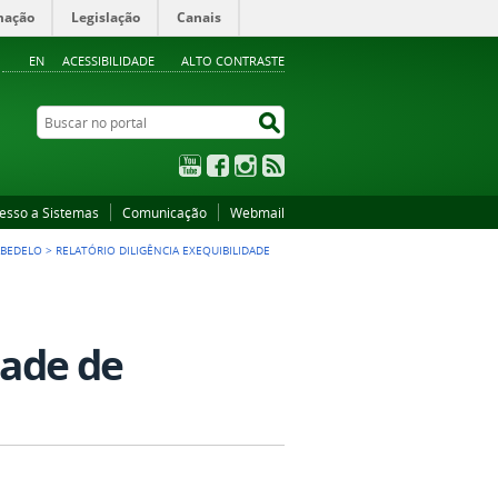
mação
Legislação
Canais
EN
ACESSIBILIDADE
ALTO CONTRASTE
Buscar no portal
Buscar no portal
YouTube
Facebook
Instagram
RSS
esso a Sistemas
Comunicação
Webmail
ABEDELO
>
RELATÓRIO DILIGÊNCIA EXEQUIBILIDADE
dade de