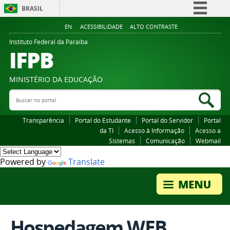
BRASIL
Simplifique!
EN
ACESSIBILIDADE
ALTO CONTRASTE
Comunica BR
Instituto Federal da Paraiba
IFPB
Participe
Acesso à informação
MINISTÉRIO DA EDUCAÇÃO
Legislação
Buscar no portal
Bus
Canais
Transparência
Portal do Estudante
Portal do Servidor
Portal
da TI
Acesso à Informação
Acesso a
Sistemas
Comunicação
Webmail
Powered by
Translate
Hospedagem WEB