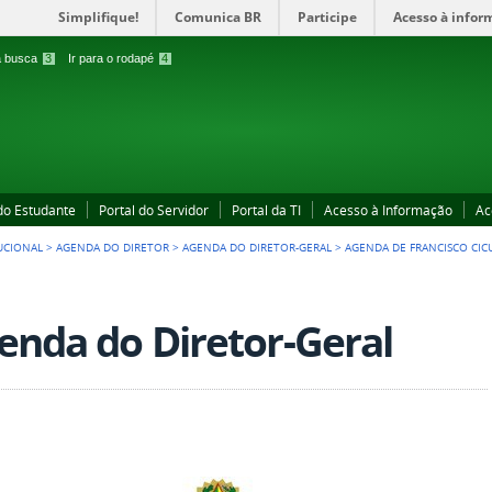
Simplifique!
Comunica BR
Participe
Acesso à infor
 a busca
3
Ir para o rodapé
4
 do Estudante
Portal do Servidor
Portal da TI
Acesso à Informação
Ac
UCIONAL
>
AGENDA DO DIRETOR
>
AGENDA DO DIRETOR-GERAL
>
AGENDA DE FRANCISCO CIC
enda do Diretor-Geral