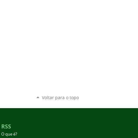
Voltar para o topo
RSS
O que é?