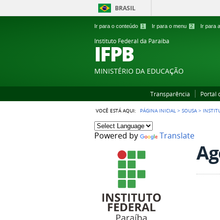
BRASIL
Ir para o conteúdo
1
Ir para o menu
2
Ir para
Instituto Federal da Paraiba
IFPB
MINISTÉRIO DA EDUCAÇÃO
Transparência
Portal
VOCÊ ESTÁ AQUI:
PÁGINA INICIAL
>
SOUSA
>
INSTIT
Powered by
Translate
Ag