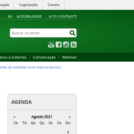
mação
Legislação
Canais
EN
ACESSIBILIDADE
ALTO CONTRASTE
Buscar no portal
Buscar no portal
YouTube
Facebook
Instagram
RSS
esso a Sistemas
Comunicação
Webmail
UPIRA DE ANDRADE FILHO PARA 04/08/2021
AGENDA
«
Agosto 2021
»
Se
Te
Qu
Qu
Se
Sa
Do
Agosto
1