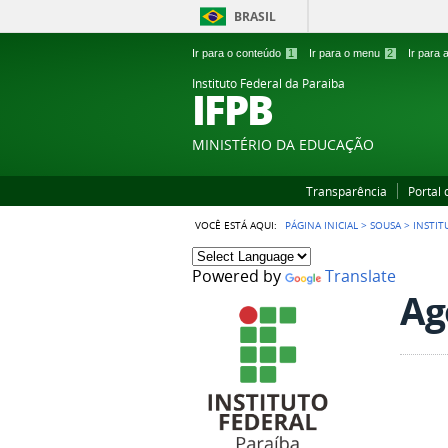
BRASIL
Ir para o conteúdo
1
Ir para o menu
2
Ir para
Instituto Federal da Paraiba
IFPB
MINISTÉRIO DA EDUCAÇÃO
Transparência
Portal
VOCÊ ESTÁ AQUI:
PÁGINA INICIAL
>
SOUSA
>
INSTIT
Powered by
Translate
Ag