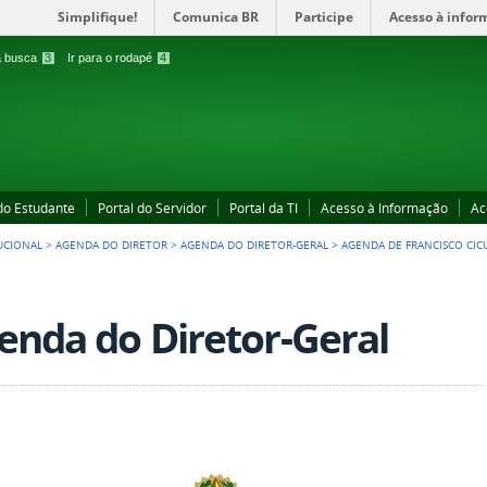
Simplifique!
Comunica BR
Participe
Acesso à infor
 a busca
3
Ir para o rodapé
4
 do Estudante
Portal do Servidor
Portal da TI
Acesso à Informação
Ac
UCIONAL
>
AGENDA DO DIRETOR
>
AGENDA DO DIRETOR-GERAL
>
AGENDA DE FRANCISCO CIC
enda do Diretor-Geral