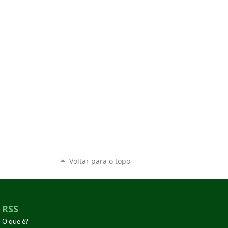
Voltar para o topo
RSS
O que é?