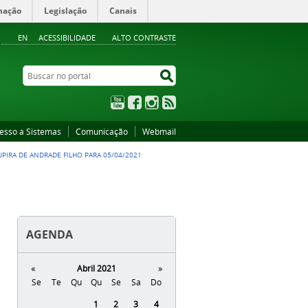
mação
Legislação
Canais
EN
ACESSIBILIDADE
ALTO CONTRASTE
Buscar no portal
Buscar no portal
YouTube
Facebook
Instagram
RSS
esso a Sistemas
Comunicação
Webmail
UPIRA DE ANDRADE FILHO PARA 05/04/2021
AGENDA
«
Abril 2021
»
Se
Te
Qu
Qu
Se
Sa
Do
Abril
1
2
3
4