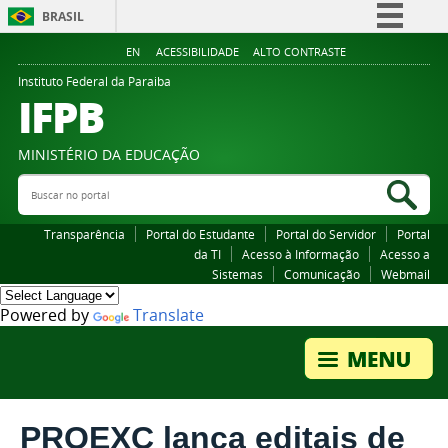
BRASIL
Simplifique!
EN
ACESSIBILIDADE
ALTO CONTRASTE
Comunica BR
Instituto Federal da Paraiba
IFPB
Participe
Acesso à informação
MINISTÉRIO DA EDUCAÇÃO
Legislação
Buscar no portal
Bus
Canais
Transparência
Portal do Estudante
Portal do Servidor
Portal
da TI
Acesso à Informação
Acesso a
Sistemas
Comunicação
Webmail
Powered by
Translate
PROEXC lança editais de