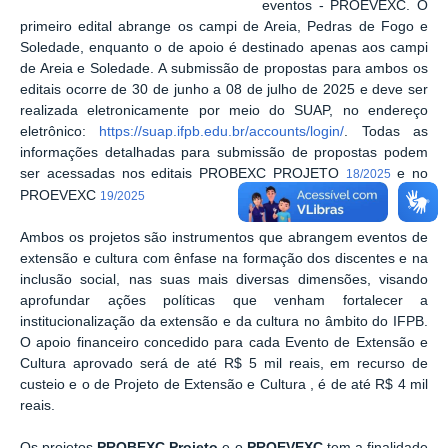
eventos - PROEVEXC. O
primeiro edital abrange os campi de Areia, Pedras de Fogo e
Soledade, enquanto o de apoio é destinado apenas aos campi
de Areia e Soledade. A submissão de propostas para ambos os
editais ocorre de 30 de junho a 08 de julho de 2025 e deve ser
realizada eletronicamente por meio do SUAP, no endereço
eletrônico:
https://suap.ifpb.edu.br/accounts/login/
. Todas as
informações detalhadas para submissão de propostas podem
ser acessadas nos editais PROBEXC PROJETO
e no
18/2025
PROEVEXC
19/2025
Ambos os projetos são instrumentos que abrangem eventos de
extensão e cultura com ênfase na formação dos discentes e na
inclusão social, nas suas mais diversas dimensões, visando
aprofundar ações políticas que venham fortalecer a
institucionalização da extensão e da cultura no âmbito do IFPB.
O apoio financeiro concedido para cada Evento de Extensão e
Cultura aprovado será de até R$ 5 mil reais, em recurso de
custeio e o de Projeto de Extensão e Cultura , é de até R$ 4 mil
reais.
Os projetos
PROBEXC Projeto
e o
PROEVEXC
tem a finalidade