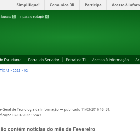
Simplifique!
Comunica BR
Participe
Acesso à infor
 a busca
3
Ir para o rodapé
4
 do Estudante
Portal do Servidor
Portal da TI
Acesso à Informação
Ac
TÍCIAS
>
2022
>
02
ia-Geral de Tecnologia da Informação
—
publicado
11/03/2016 16h31,
ficação
07/01/2022 15h49
ção contém notícias do mês de Fevereiro