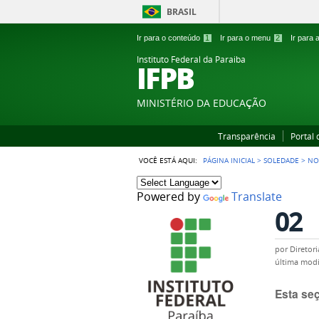
BRASIL
Ir para o conteúdo
1
Ir para o menu
2
Ir para
Instituto Federal da Paraiba
IFPB
MINISTÉRIO DA EDUCAÇÃO
Transparência
Portal
VOCÊ ESTÁ AQUI:
PÁGINA INICIAL
>
SOLEDADE
>
NO
Powered by
Translate
02
por
Diretor
última modi
Esta se