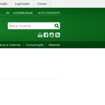
mação
Legislação
Canais
EN
ACESSIBILIDADE
ALTO CONTRASTE
Buscar no portal
Buscar no portal
YouTube
Facebook
Instagram
RSS
esso a Sistemas
Comunicação
Webmail