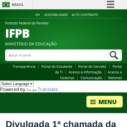
BRASIL
Simplifique!
EN
ACESSIBILIDADE
ALTO CONTRASTE
Comunica BR
Instituto Federal da Paraiba
IFPB
Participe
Acesso à informação
MINISTÉRIO DA EDUCAÇÃO
Legislação
Buscar no portal
Bus
Canais
Transparência
Portal do Estudante
Portal do Servidor
Portal
da TI
Acesso à Informação
Acesso a
Sistemas
Comunicação
Webmail
Powered by
Translate
Divulgada 1ª chamada da