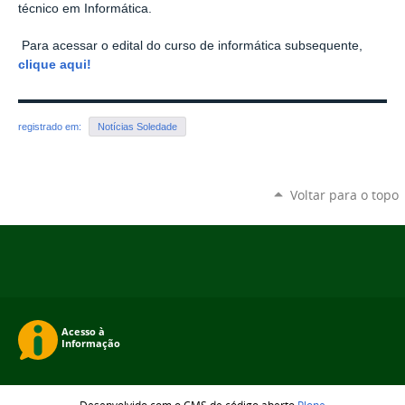
técnico em Informática.
Para acessar o edital do curso de informática
subsequente,
clique aqui!
registrado em:
Notícias Soledade
Voltar para o topo
Desenvolvido com o CMS de código aberto
Plone