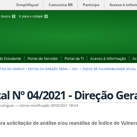
Simplifique!
Comunica BR
Participe
Acesso à infor
 a busca
3
Ir para o rodapé
4
 do Estudante
Portal do Servidor
Portal da TI
Acesso à Informação
Ac
ITAIS DO CAMPUS
>
EDITAIS DA DIREÇÃO GERAL
>
2021
>
ÍNDICE DE VULNERABILIDADE SOCIAL
tal Nº 04/2021 - Direção Ger
Rodrigues
—
última modificação
29/03/2021 19h54
ara solicitação de análise e/ou reanálise de Índice de Vulnera