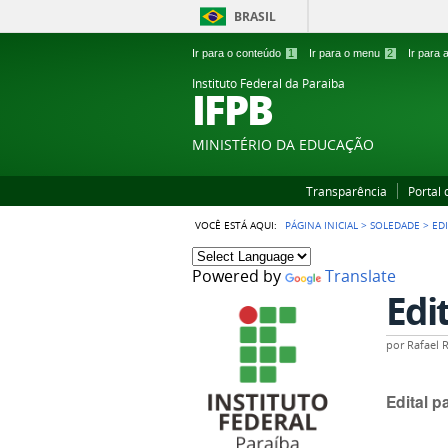
BRASIL
Ir para o conteúdo
1
Ir para o menu
2
Ir para
Instituto Federal da Paraiba
IFPB
MINISTÉRIO DA EDUCAÇÃO
Transparência
Portal
VOCÊ ESTÁ AQUI:
PÁGINA INICIAL
>
SOLEDADE
>
ED
Powered by
Translate
Edi
por
Rafael 
Edital p