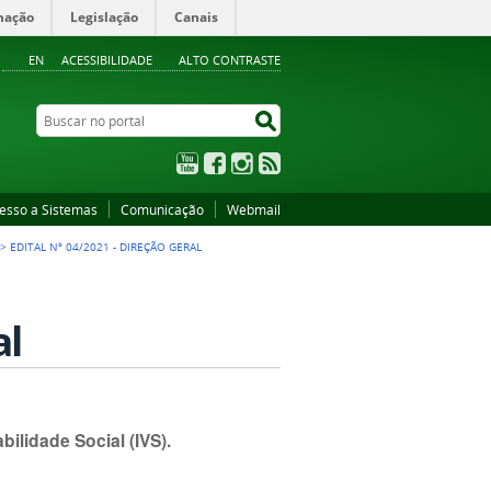
mação
Legislação
Canais
EN
ACESSIBILIDADE
ALTO CONTRASTE
Buscar no portal
Buscar no portal
YouTube
Facebook
Instagram
RSS
esso a Sistemas
Comunicação
Webmail
>
EDITAL Nº 04/2021 - DIREÇÃO GERAL
al
bilidade Social (IVS).