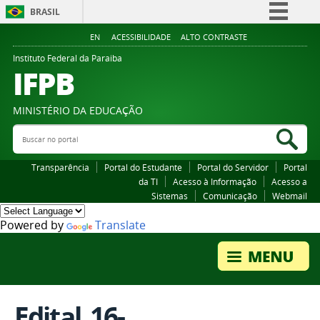
BRASIL
Simplifique!
EN
ACESSIBILIDADE
ALTO CONTRASTE
Comunica BR
Instituto Federal da Paraiba
IFPB
Participe
Acesso à informação
MINISTÉRIO DA EDUCAÇÃO
Legislação
Buscar no portal
Bus
Canais
Transparência
Portal do Estudante
Portal do Servidor
Portal
da TI
Acesso à Informação
Acesso a
Sistemas
Comunicação
Webmail
Powered by
Translate
Edital_16-