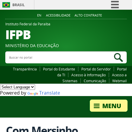
BRASIL
Simplifique!
EN
ACESSIBILIDADE
ALTO CONTRASTE
Comunica BR
Instituto Federal da Paraiba
IFPB
Participe
Acesso à informação
MINISTÉRIO DA EDUCAÇÃO
Legislação
Buscar no portal
Bus
Canais
Transparência
Portal do Estudante
Portal do Servidor
Portal
da TI
Acesso à Informação
Acesso a
Sistemas
Comunicação
Webmail
Powered by
Translate
Com Mersinho