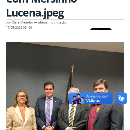
Lucena.jpeg
por
Clara Marinho
—
última modificação
17/05/2023 09h09