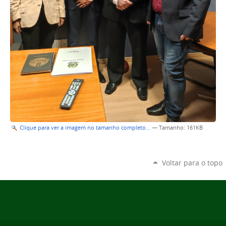
Clique para ver a imagem no tamanho completo…
—
Tamanho
: 161KB
Voltar para o topo