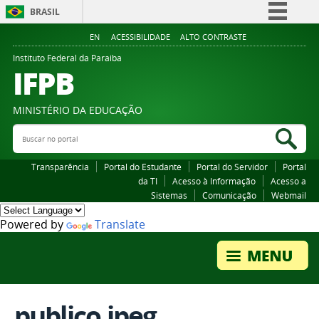
BRASIL
Simplifique!
EN
ACESSIBILIDADE
ALTO CONTRASTE
Comunica BR
Instituto Federal da Paraiba
IFPB
Participe
Acesso à informação
MINISTÉRIO DA EDUCAÇÃO
Legislação
Buscar no portal
Bus
Canais
Transparência
Portal do Estudante
Portal do Servidor
Portal
da TI
Acesso à Informação
Acesso a
Sistemas
Comunicação
Webmail
Powered by
Translate
publico.jpeg