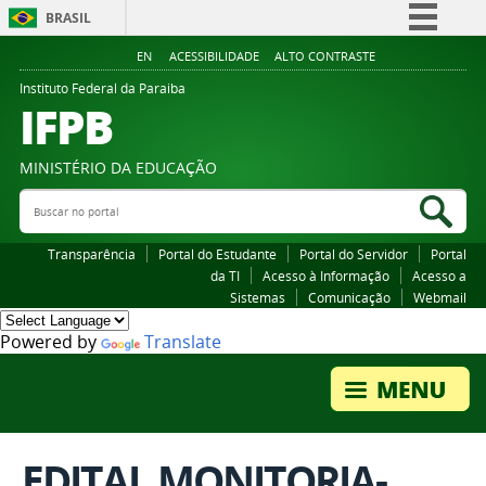
BRASIL
Simplifique!
EN
ACESSIBILIDADE
ALTO CONTRASTE
Comunica BR
Instituto Federal da Paraiba
IFPB
Participe
Acesso à informação
MINISTÉRIO DA EDUCAÇÃO
Legislação
Buscar no portal
Bus
Canais
Transparência
Portal do Estudante
Portal do Servidor
Portal
da TI
Acesso à Informação
Acesso a
Sistemas
Comunicação
Webmail
Powered by
Translate
EDITAL MONITORIA-