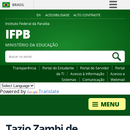
BRASIL
Simplifique!
EN
ACESSIBILIDADE
ALTO CONTRASTE
Comunica BR
Instituto Federal da Paraiba
IFPB
Participe
Acesso à informação
MINISTÉRIO DA EDUCAÇÃO
Legislação
Buscar no portal
Bus
Canais
Transparência
Portal do Estudante
Portal do Servidor
Portal
da TI
Acesso à Informação
Acesso a
Sistemas
Comunicação
Webmail
Powered by
Translate
Tazio Zambi de