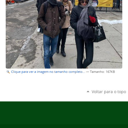
Clique para ver a imagem no tamanho completo…
—
Tamanho
: 167KB
Voltar para o topo