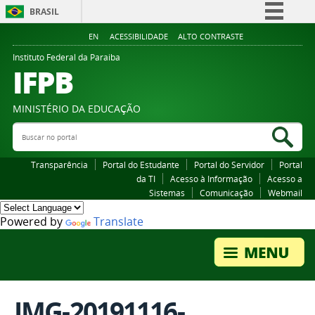
BRASIL
Simplifique!
EN
ACESSIBILIDADE
ALTO CONTRASTE
Comunica BR
Instituto Federal da Paraiba
IFPB
Participe
Acesso à informação
MINISTÉRIO DA EDUCAÇÃO
Legislação
Buscar no portal
Bus
Canais
Transparência
Portal do Estudante
Portal do Servidor
Portal
da TI
Acesso à Informação
Acesso a
Sistemas
Comunicação
Webmail
Powered by
Translate
IMG-20191116-