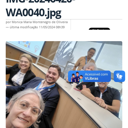
WA0040.jpg
por
Monica Maria Montenegro de Oliveira
—
última modificação
11/05/2024 08h39