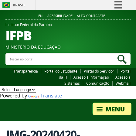
BRASIL
Simplifique!
EN
ACESSIBILIDADE
ALTO CONTRASTE
Comunica BR
Instituto Federal da Paraiba
IFPB
Participe
Acesso à informação
MINISTÉRIO DA EDUCAÇÃO
Legislação
Buscar no portal
Bus
Canais
Transparência
Portal do Estudante
Portal do Servidor
Portal
da TI
Acesso à Informação
Acesso a
Sistemas
Comunicação
Webmail
Powered by
Translate
IMG-20240420-