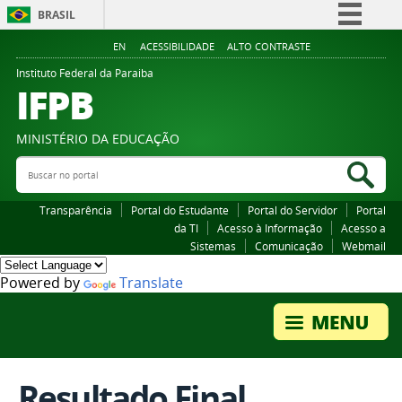
BRASIL
Simplifique!
EN
ACESSIBILIDADE
ALTO CONTRASTE
Comunica BR
Instituto Federal da Paraiba
IFPB
Participe
Acesso à informação
MINISTÉRIO DA EDUCAÇÃO
Legislação
Buscar no portal
Bus
Canais
Transparência
Portal do Estudante
Portal do Servidor
Portal
da TI
Acesso à Informação
Acesso a
Sistemas
Comunicação
Webmail
Powered by
Translate
Resultado Final