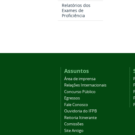
Relatórios dos
Exames de
Proficiência
Assuntos
Área de imprensa
Relações Internacionais
P
Concurso Público
P
Egressos
P
Fale Conosco
Ouvidoria do IFPB
Reitoria Itinerante
Comissões
Site Antigo