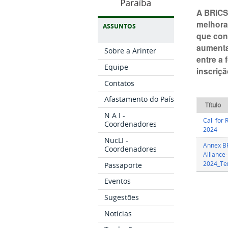
A BRICS
melhora
ASSUNTOS
que cont
aumenta
Sobre a Arinter
entre a 
Equipe
inscriç
Contatos
Afastamento do País
Título
N A I -
Call for
Coordenadores
2024
NucLI -
Annex B
Coordenadores
Alliance
2024_Te
Passaporte
Eventos
Sugestões
Notícias