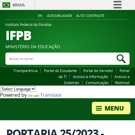
BRASIL
Simplifique!
EN
ACESSIBILIDADE
ALTO CONTRASTE
Comunica BR
Instituto Federal da Paraiba
IFPB
Participe
Acesso à informação
MINISTÉRIO DA EDUCAÇÃO
Legislação
Buscar no portal
Bus
Canais
Transparência
Portal do Estudante
Portal do Servidor
Portal
da TI
Acesso à Informação
Acesso a
Sistemas
Comunicação
Webmail
Powered by
Translate
PORTARIA 25/2023 -