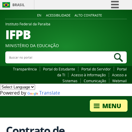
BRASIL
Simplifique!
EN
ACESSIBILIDADE
ALTO CONTRASTE
Comunica BR
Instituto Federal da Paraiba
IFPB
Participe
Acesso à informação
MINISTÉRIO DA EDUCAÇÃO
Legislação
Buscar no portal
Bus
Canais
Transparência
Portal do Estudante
Portal do Servidor
Portal
da TI
Acesso à Informação
Acesso a
Sistemas
Comunicação
Webmail
Powered by
Translate
Contrato de