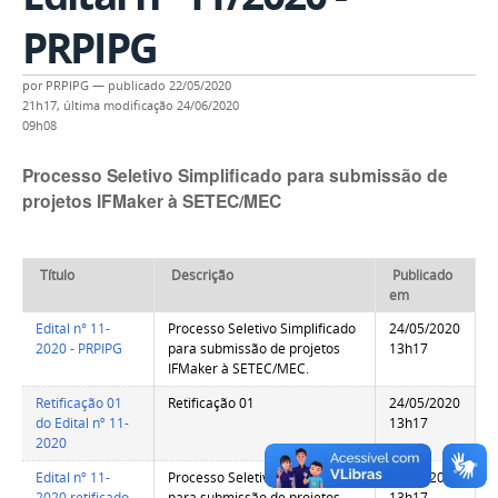
PRPIPG
por
PRPIPG
—
publicado
22/05/2020
21h17,
última modificação
24/06/2020
09h08
Processo Seletivo Simplificado para submissão de
projetos IFMaker à SETEC/MEC
Título
Descrição
Publicado
em
Edital n° 11-
Processo Seletivo Simplificado
24/05/2020
2020 - PRPIPG
para submissão de projetos
13h17
IFMaker à SETEC/MEC.
Retificação 01
Retificação 01
24/05/2020
do Edital nº 11-
13h17
2020
Edital nº 11-
Processo Seletivo Simplificado
24/05/2020
2020 retificado
para submissão de projetos
13h17