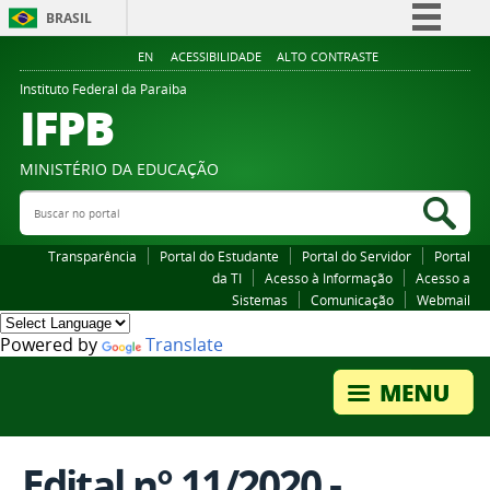
BRASIL
Simplifique!
EN
ACESSIBILIDADE
ALTO CONTRASTE
Comunica BR
Instituto Federal da Paraiba
IFPB
Participe
Acesso à informação
MINISTÉRIO DA EDUCAÇÃO
Legislação
Buscar no portal
Bus
Canais
Transparência
Portal do Estudante
Portal do Servidor
Portal
da TI
Acesso à Informação
Acesso a
Sistemas
Comunicação
Webmail
Powered by
Translate
Edital n° 11/2020 -