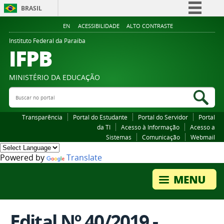
BRASIL
Simplifique!
EN
ACESSIBILIDADE
ALTO CONTRASTE
Comunica BR
Instituto Federal da Paraiba
IFPB
Participe
Acesso à informação
MINISTÉRIO DA EDUCAÇÃO
Legislação
Buscar no portal
Bus
Canais
Transparência
Portal do Estudante
Portal do Servidor
Portal
da TI
Acesso à Informação
Acesso a
Sistemas
Comunicação
Webmail
Powered by
Translate
Edital Nº 40/2019 -