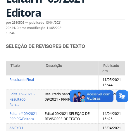
Editora
por
2310503
—
publicado
13/04/2021
22h44,
última modificação
11/05/2021
15h46
SELEÇÃO DE REVISORES DE TEXTO
Título
Descrição
Publicado
em
Resultado Final
11/05/2021
15h44
Edital 09-2021 -
Resultado parcial do Edital
07/05/2021
Resultado
09/2021 - PRPIPG/IFPB
16h20
Parcial
Edital nº 09/2021
Edital 09/2021 SELEÇÃO DE
14/04/2021
PRPIPG/Editora
REVISORES DE TEXTO
15h25
ANEXO I
13/04/2021