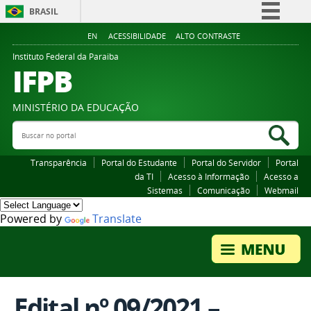
BRASIL
Simplifique!
EN
ACESSIBILIDADE
ALTO CONTRASTE
Comunica BR
Instituto Federal da Paraiba
IFPB
Participe
Acesso à informação
MINISTÉRIO DA EDUCAÇÃO
Legislação
Buscar no portal
Bus
Canais
Transparência
Portal do Estudante
Portal do Servidor
Portal
da TI
Acesso à Informação
Acesso a
Sistemas
Comunicação
Webmail
Powered by
Translate
Edital nº 09/2021 –