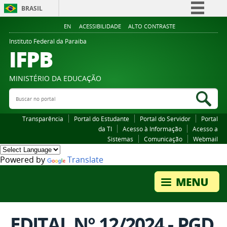
BRASIL
Simplifique!
EN
ACESSIBILIDADE
ALTO CONTRASTE
Comunica BR
Instituto Federal da Paraiba
IFPB
Participe
Acesso à informação
MINISTÉRIO DA EDUCAÇÃO
Legislação
Buscar no portal
Bus
Canais
Transparência
Portal do Estudante
Portal do Servidor
Portal
da TI
Acesso à Informação
Acesso a
Sistemas
Comunicação
Webmail
Powered by
Translate
EDITAL N° 12/2024 - PGD