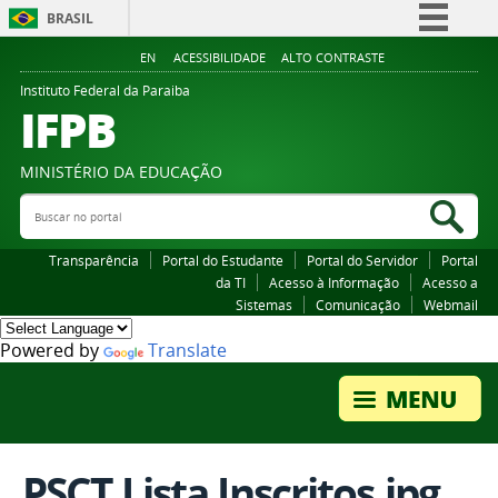
BRASIL
Simplifique!
EN
ACESSIBILIDADE
ALTO CONTRASTE
Comunica BR
Instituto Federal da Paraiba
IFPB
Participe
Acesso à informação
MINISTÉRIO DA EDUCAÇÃO
Legislação
Buscar no portal
Bus
Canais
Transparência
Portal do Estudante
Portal do Servidor
Portal
da TI
Acesso à Informação
Acesso a
Sistemas
Comunicação
Webmail
Powered by
Translate
PSCT Lista Inscritos.jpg