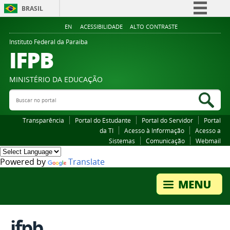
BRASIL
Simplifique!
EN
ACESSIBILIDADE
ALTO CONTRASTE
Comunica BR
Instituto Federal da Paraiba
IFPB
Participe
Acesso à informação
MINISTÉRIO DA EDUCAÇÃO
Legislação
Buscar no portal
Bus
Canais
Transparência
Portal do Estudante
Portal do Servidor
Portal
da TI
Acesso à Informação
Acesso a
Sistemas
Comunicação
Webmail
Powered by
Translate
ifpb