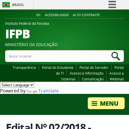
BRASIL
Simplifique!
EN
ACESSIBILIDADE
ALTO CONTRASTE
Comunica BR
Instituto Federal da Paraiba
IFPB
Participe
Acesso à informação
MINISTÉRIO DA EDUCAÇÃO
Legislação
Buscar no portal
Bus
Canais
Transparência
Portal do Estudante
Portal do Servidor
Portal
da TI
Acesso à Informação
Acesso a
Sistemas
Comunicação
Webmail
Powered by
Translate
Edital Nº 02/2018 -