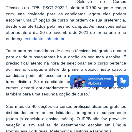
Seletivo de Cursos
Técnicos do IFPB -PSCT 2022.1 ofertará 3.790 vagas e chega
com uma novidade para os candidatos: agora eles podem
a
escolher uma 2
opção de curso na ordem de sua preferência,
desde que ofertados pelo mesmo campus. As inscrições estão
abertas até o dia 30 de novembro de 2021 de forma online no
endereço
estudante.ifpb.edu.br
.
Tanto para os candidatos de cursos técnicos integrados quanto
para os de subsequentes há a opção da segunda escolha. É
preciso ficar atento na hora de selecionar se o curso pertence
ao mesmo campus e difere da primeira opção, neste caso, o
candidato pode até escolher o mesmo curso, desde que em
turno distinto. Se o candidato optar por 02 (duas) opções de
cursos, deverá obrigatoriamente marcar “Desejo me inscrever
também para uma segunda opção de curso.”
São mais de 40 opções de cursos profissionalizantes gratuitos
distribuídos entre as modalidades integrado e subsequente
(quem já concluiu o ensino médio). O IFPB não faz prova de
seleção e sim análise do desempenho escolar em Língua
Portuguesa/Português, Matemática, História e Geografia.