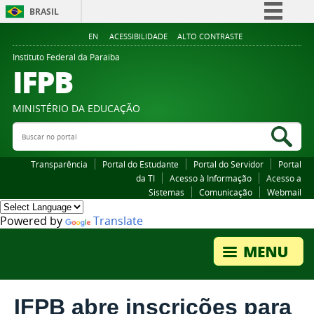
BRASIL
Simplifique!
EN
ACESSIBILIDADE
ALTO CONTRASTE
Comunica BR
Instituto Federal da Paraiba
IFPB
Participe
Acesso à informação
MINISTÉRIO DA EDUCAÇÃO
Legislação
Buscar no portal
Bus
Canais
Transparência
Portal do Estudante
Portal do Servidor
Portal
da TI
Acesso à Informação
Acesso a
Sistemas
Comunicação
Webmail
Powered by
Translate
IFPB abre inscrições para