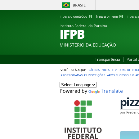
BRASIL
Ir para o conteúdo
1
Ir para o menu
2
Ir para
Instituto Federal da Paraiba
IFPB
MINISTÉRIO DA EDUCAÇÃO
Transparência
Portal
VOCÊ ESTÁ AQUI:
PÁGINA INICIAL
>
PEDRAS DE FOG
PRORROGADAS AS INSCRIÇÕES: APÓS SUCESSO EM AD
Powered by
Translate
piz
por
Freder