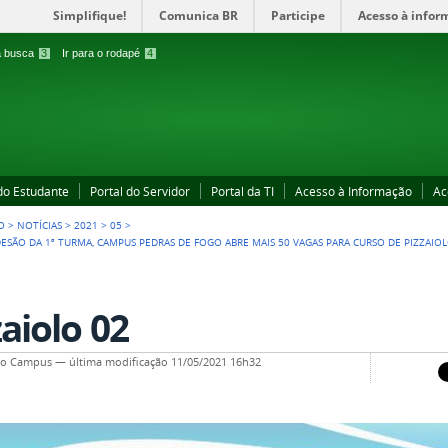
Simplifique!
Comunica BR
Participe
Acesso à infor
 a busca
3
Ir para o rodapé
4
 do Estudante
Portal do Servidor
Portal da TI
Acesso à Informação
Ac
O
>
NOTÍCIAS
>
2021
>
05
>
ESÃO DA 1ª TURMA, CAMPUS PEDRAS DE FOGO ABRE MAIS 50 VAGAS PARA CURSO DE PIZZAIO
zaiolo 02
ico Campus
—
última modificação
11/05/2021 16h32