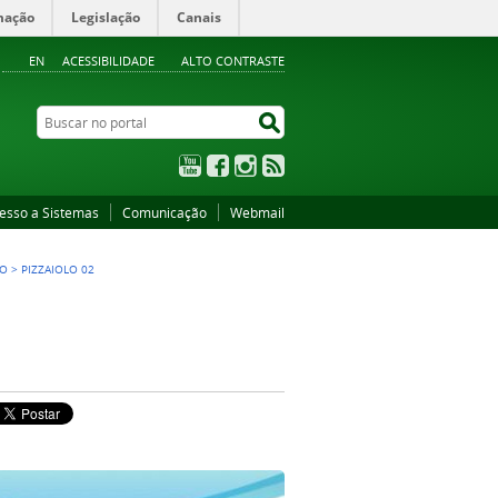
mação
Legislação
Canais
EN
ACESSIBILIDADE
ALTO CONTRASTE
Buscar no portal
Buscar no portal
YouTube
Facebook
Instagram
RSS
esso a Sistemas
Comunicação
Webmail
LO
>
PIZZAIOLO 02