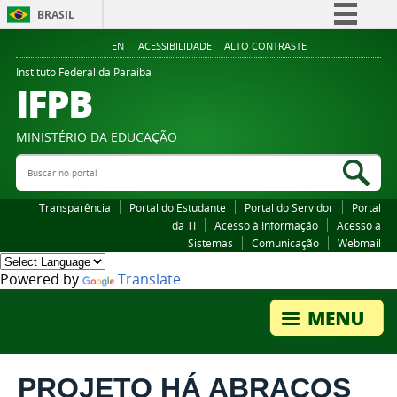
BRASIL
Simplifique!
EN
ACESSIBILIDADE
ALTO CONTRASTE
Comunica BR
Instituto Federal da Paraiba
IFPB
Participe
Acesso à informação
MINISTÉRIO DA EDUCAÇÃO
Legislação
Buscar no portal
Bus
Canais
Transparência
Portal do Estudante
Portal do Servidor
Portal
da TI
Acesso à Informação
Acesso a
Sistemas
Comunicação
Webmail
Powered by
Translate
PROJETO HÁ ABRAÇOS