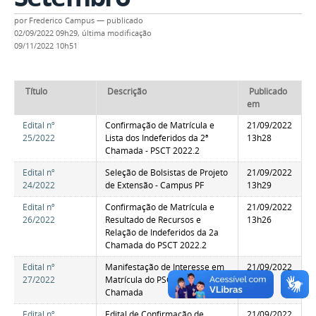
por
Frederico Campus
—
publicado
02/09/2022 09h29,
última modificação
09/11/2022 10h51
Título
Descrição
Publicado
em
Edital nº
Confirmação de Matrícula e
21/09/2022
25/2022
Lista dos Indeferidos da 2ª
13h28
Chamada - PSCT 2022.2
Edital nº
Seleção de Bolsistas de Projeto
21/09/2022
24/2022
de Extensão - Campus PF
13h29
Edital nº
Confirmação de Matrícula e
21/09/2022
26/2022
Resultado de Recursos e
13h26
Relação de Indeferidos da 2a
Chamada do PSCT 2022.2
Edital nº
Manifestação de Interesse em
21/09/2022
27/2022
Matrícula do PSCT 2022.2 - 3a
13h26
Chamada
Edital nº
Edital de Confirmação de
21/09/2022