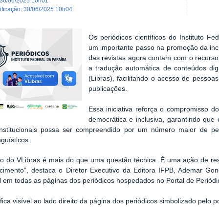
30/06/2025 10h01
dificação
:
30/06/2025 10h04
Os periódicos científicos do Instituto 
um importante passo na promoção da inclu
das revistas agora contam com o recurso 
a tradução automática de conteúdos digi
(Libras), facilitando o acesso de pessoa
publicações.
Essa iniciativa reforça o compromisso d
democrática e inclusiva, garantindo que 
 institucionais possa ser compreendido por um número maior de pe
inguísticos.
ão do VLibras é mais do que uma questão técnica. É uma ação de res
cimento”, destaca o Diretor Executivo da Editora IFPB, Ademar Gon
l em todas as páginas dos periódicos hospedados no Portal de Periódi
 fica visível ao lado direito da página dos periódicos simbolizado pelo 