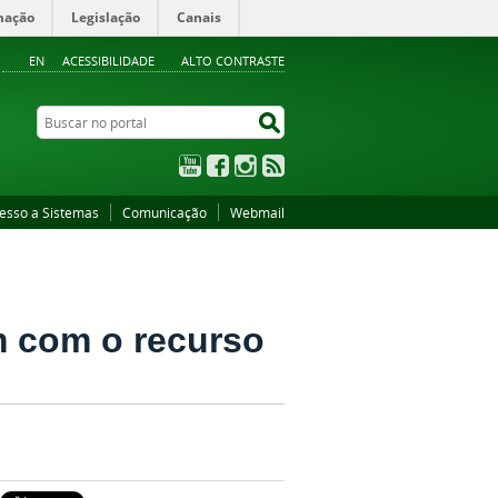
mação
Legislação
Canais
EN
ACESSIBILIDADE
ALTO CONTRASTE
Buscar no portal
Buscar no portal
YouTube
Facebook
Instagram
RSS
esso a Sistemas
Comunicação
Webmail
m com o recurso