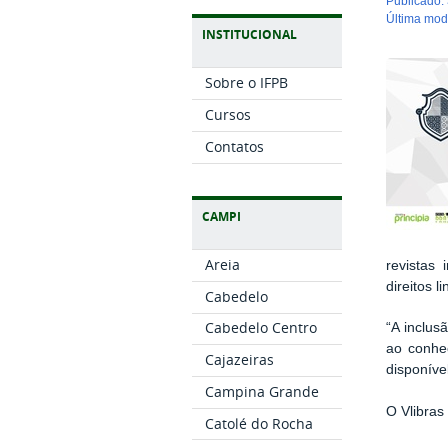
publicado
:
última mo
INSTITUCIONAL
Sobre o IFPB
Cursos
Contatos
CAMPI
Areia
revistas
direitos l
Cabedelo
Cabedelo Centro
“A inclus
ao conhe
Cajazeiras
disponíve
Campina Grande
O Vlibras
Catolé do Rocha