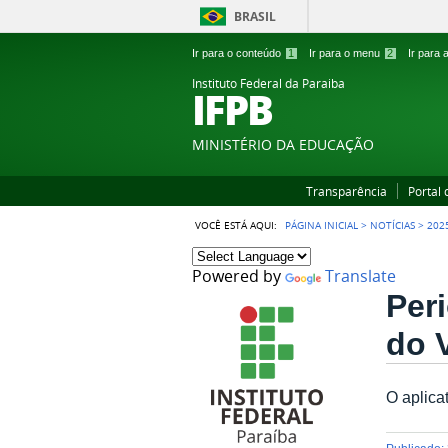
BRASIL
Ir para o conteúdo
1
Ir para o menu
2
Ir para
Instituto Federal da Paraiba
IFPB
MINISTÉRIO DA EDUCAÇÃO
Transparência
Portal
VOCÊ ESTÁ AQUI:
PÁGINA INICIAL
>
NOTÍCIAS
>
202
Powered by
Translate
Per
do 
O aplica