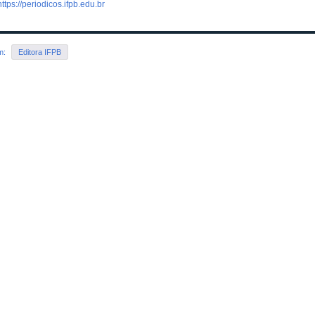
https://periodicos.ifpb.edu.br
em:
Editora IFPB