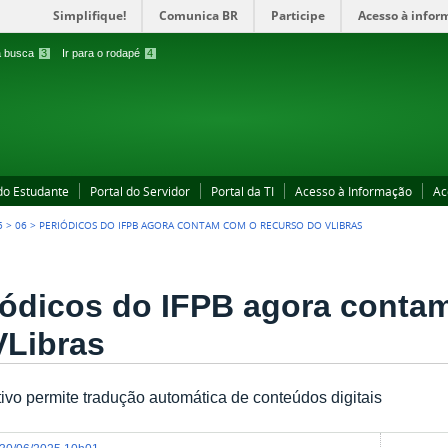
Simplifique!
Comunica BR
Participe
Acesso à infor
 a busca
3
Ir para o rodapé
4
 do Estudante
Portal do Servidor
Portal da TI
Acesso à Informação
Ac
5
>
06
>
PERIÓDICOS DO IFPB AGORA CONTAM COM O RECURSO DO VLIBRAS
iódicos do IFPB agora conta
VLibras
tivo permite tradução automática de conteúdos digitais