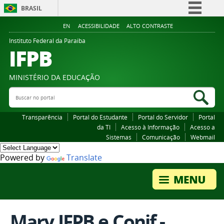
BRASIL
Simplifique!
EN
ACESSIBILIDADE
ALTO CONTRASTE
Comunica BR
Instituto Federal da Paraiba
IFPB
Participe
Acesso à informação
MINISTÉRIO DA EDUCAÇÃO
Legislação
Buscar no portal
Bus
Canais
Transparência
Portal do Estudante
Portal do Servidor
Portal
da TI
Acesso à Informação
Acesso a
Sistemas
Comunicação
Webmail
Powered by
Translate
Mary IFPB e Conif -