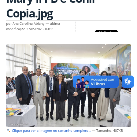
Copia.jpg
por
Ana Carolina Abiahy
—
última
modificação
27/05/2025 16h11
Clique para ver a imagem no tamanho completo…
—
Tamanho
: 407KB