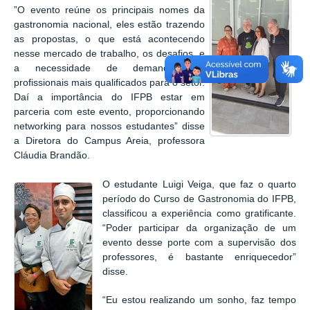
”O evento reúne os principais nomes da
gastronomia nacional, eles estão trazendo
as propostas, o que está acontecendo
nesse mercado de trabalho, os desafios, e
a necessidade de demanda por
profissionais mais qualificados para o setor.
Daí a importância do IFPB estar em
parceria com este evento, proporcionando
networking para nossos estudantes” disse
a Diretora do Campus Areia, professora
Cláudia Brandão.
O estudante Luigi Veiga, que faz o quarto
período do Curso de Gastronomia do IFPB,
classificou a experiência como gratificante.
“Poder participar da organização de um
evento desse porte com a supervisão dos
professores, é bastante enriquecedor”
disse.
“Eu estou realizando um sonho, faz tempo