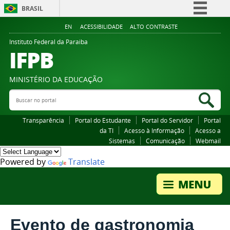
BRASIL
Simplifique!
EN
ACESSIBILIDADE
ALTO CONTRASTE
Comunica BR
Instituto Federal da Paraiba
IFPB
Participe
Acesso à informação
MINISTÉRIO DA EDUCAÇÃO
Legislação
Buscar no portal
Bus
Canais
Transparência
Portal do Estudante
Portal do Servidor
Portal
da TI
Acesso à Informação
Acesso a
Sistemas
Comunicação
Webmail
Powered by
Translate
Evento de gastronomia