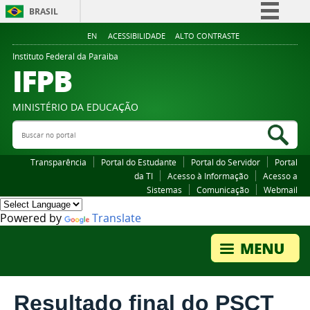
BRASIL
Simplifique!
EN
ACESSIBILIDADE
ALTO CONTRASTE
Comunica BR
Instituto Federal da Paraiba
IFPB
Participe
Acesso à informação
MINISTÉRIO DA EDUCAÇÃO
Legislação
Buscar no portal
Bus
Canais
Transparência
Portal do Estudante
Portal do Servidor
Portal
da TI
Acesso à Informação
Acesso a
Sistemas
Comunicação
Webmail
Powered by
Translate
Resultado final do PSCT