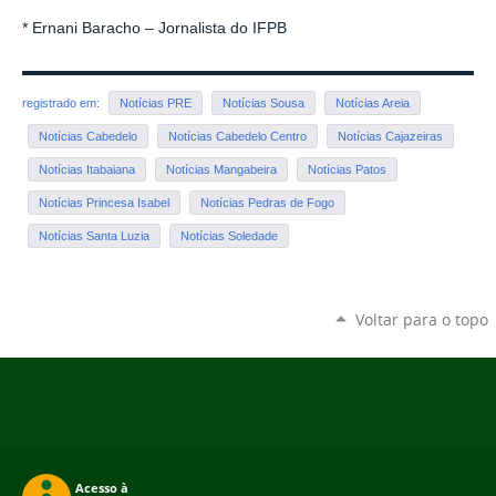
* Ernani Baracho – Jornalista do IFPB
registrado em:
Notícias PRE
Notícias Sousa
Notícias Areia
Notícias Cabedelo
Notícias Cabedelo Centro
Notícias Cajazeiras
Notícias Itabaiana
Notícias Mangabeira
Notícias Patos
Notícias Princesa Isabel
Notícias Pedras de Fogo
Notícias Santa Luzia
Notícias Soledade
Voltar para o topo