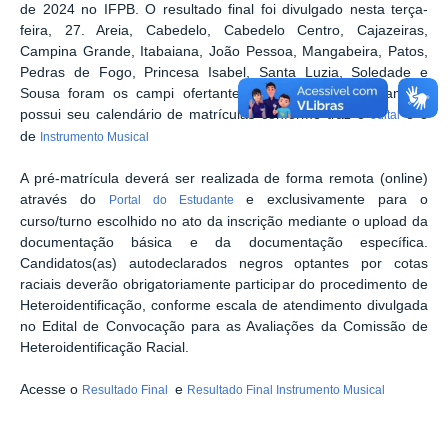
de 2024 no IFPB. O resultado final foi divulgado nesta terça-
feira, 27. Areia, Cabedelo, Cabedelo Centro, Cajazeiras,
Campina Grande, Itabaiana, João Pessoa, Mangabeira, Patos,
Pedras de Fogo, Princesa Isabel, Santa Luzia, Soledade e
Sousa foram os campi ofertantes das vagas. Cada campus
possui seu calendário de matrículas conforme traz o
e o
edital
de
Instrumento Musical
A pré-matrícula deverá ser realizada de forma remota (online)
através do
e exclusivamente para o
Portal do Estudante
curso/turno escolhido no ato da inscrição mediante o upload da
documentação básica e da documentação específica.
Candidatos(as) autodeclarados negros optantes por cotas
raciais deverão obrigatoriamente participar do procedimento de
Heteroidentificação, conforme escala de atendimento divulgada
no Edital de Convocação para as Avaliações da Comissão de
Heteroidentificação Racial.
Acesse o
e
Resultado Final
Resultado Final Instrumento Musical