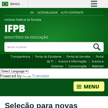
BRASIL
Simplifique!
EN
ACESSIBILIDADE
ALTO CONTRASTE
Comunica BR
Instituto Federal da Paraiba
IFPB
Participe
Acesso à informação
MINISTÉRIO DA EDUCAÇÃO
Legislação
Buscar no portal
Bus
Canais
Transparência
Portal do Estudante
Portal do Servidor
Portal
da TI
Acesso à Informação
Acesso a
Sistemas
Comunicação
Webmail
Powered by
Translate
Seleção para novas