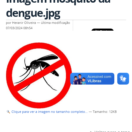
dengue.jpg
por
Heranir Oliveira
—
última modificação
07/03/2024 08h54
Clique para ver a imagem no tamanho completo…
—
Tamanho
: 12KB