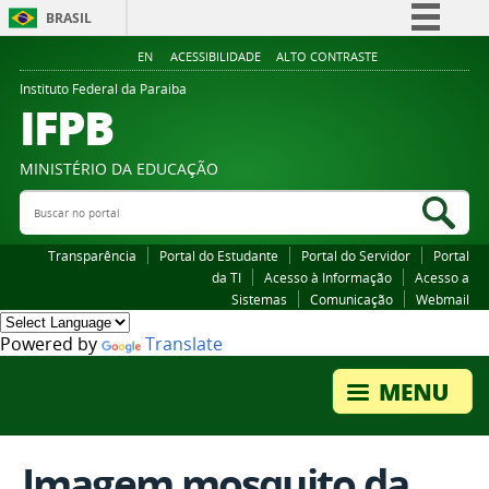
BRASIL
Simplifique!
EN
ACESSIBILIDADE
ALTO CONTRASTE
Comunica BR
Instituto Federal da Paraiba
IFPB
Participe
Acesso à informação
MINISTÉRIO DA EDUCAÇÃO
Legislação
Buscar no portal
Bus
Canais
Transparência
Portal do Estudante
Portal do Servidor
Portal
da TI
Acesso à Informação
Acesso a
Sistemas
Comunicação
Webmail
Powered by
Translate
Imagem mosquito da