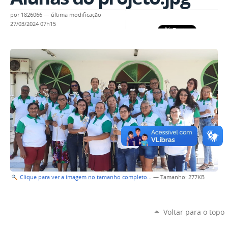
por
1826066
—
última modificação
27/03/2024 07h15
Clique para ver a imagem no tamanho completo…
—
Tamanho
: 277KB
Voltar para o topo