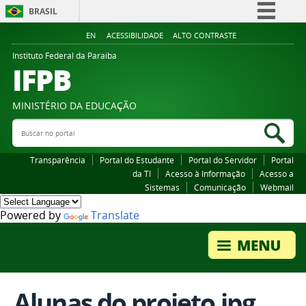
BRASIL
Simplifique!
EN
ACESSIBILIDADE
ALTO CONTRASTE
Comunica BR
Instituto Federal da Paraiba
IFPB
Participe
Acesso à informação
MINISTÉRIO DA EDUCAÇÃO
Legislação
Buscar no portal
Bus
Canais
Transparência
Portal do Estudante
Portal do Servidor
Portal
da TI
Acesso à Informação
Acesso a
Sistemas
Comunicação
Webmail
Powered by
Translate
Alunas do projeto.jpg