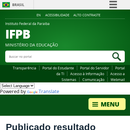
BRASIL
Simplifique!
EN
ACESSIBILIDADE
ALTO CONTRASTE
Comunica BR
Instituto Federal da Paraiba
IFPB
Participe
Acesso à informação
MINISTÉRIO DA EDUCAÇÃO
Legislação
Buscar no portal
Bus
Canais
Transparência
Portal do Estudante
Portal do Servidor
Portal
da TI
Acesso à Informação
Acesso a
Sistemas
Comunicação
Webmail
Powered by
Translate
Publicado resultado