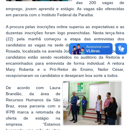
das 200 vagas d
e
emprego, jovem aprendiz e estágio. As vagas são oferecidas
em parceria com o Instituto Federal da Paraíba.
A procura pelas inscrições online superou as expectativas e as
duzentas inscrições foram logo preenchidas. Nesta terça-feira
(22) pela manhã começou a etapa das entrevistas dos
candidatos as vagas na sede da Reitoria do IFPB, na Casa
Rosada, localizada na avenida João da Mata, em Jaguaribe. Os
candidatos estão sendo recebidos no auditório da Reitoria e
encaminhados para entrevista de forma individual.
A reitora
Mary Roberta e o Pró-Reitor de Ensino, Neilor César,
recepcionaram os candidatos e desejaram boa sorte a todos.
De acordo com Laura
Brandão, da área de
Recursos Humanos da São
Braz, essa parceria com o
IFPB marca a retomada da
oferta de estágio na
empresa. “Estamos