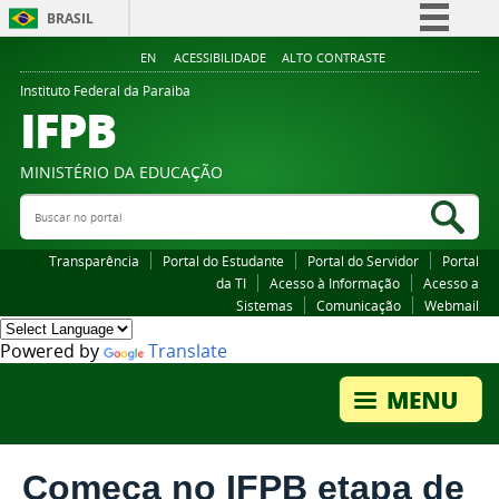
BRASIL
Simplifique!
EN
ACESSIBILIDADE
ALTO CONTRASTE
Comunica BR
Instituto Federal da Paraiba
IFPB
Participe
Acesso à informação
MINISTÉRIO DA EDUCAÇÃO
Legislação
Buscar no portal
Bus
Canais
Transparência
Portal do Estudante
Portal do Servidor
Portal
da TI
Acesso à Informação
Acesso a
Sistemas
Comunicação
Webmail
Powered by
Translate
Começa no IFPB etapa de