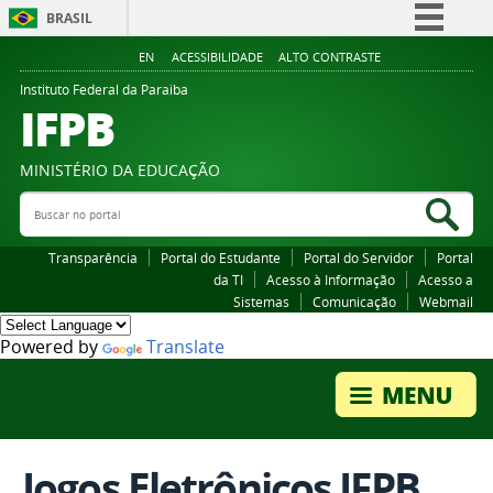
BRASIL
Simplifique!
EN
ACESSIBILIDADE
ALTO CONTRASTE
Comunica BR
Instituto Federal da Paraiba
IFPB
Participe
Acesso à informação
MINISTÉRIO DA EDUCAÇÃO
Legislação
Buscar no portal
Bus
Canais
Transparência
Portal do Estudante
Portal do Servidor
Portal
da TI
Acesso à Informação
Acesso a
Sistemas
Comunicação
Webmail
Powered by
Translate
Jogos Eletrônicos IFPB