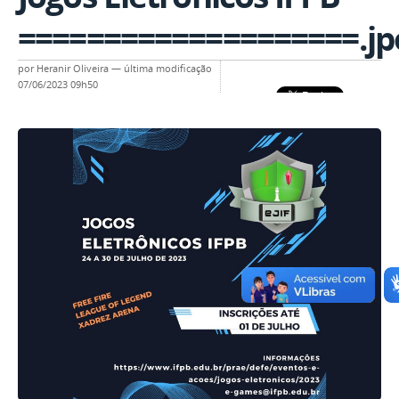
====================.jp
por
Heranir Oliveira
—
última modificação
07/06/2023 09h50