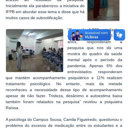
Inicialmente ela parabenizou a iniciativa do
IFPB em abordar esse tema e disse que há
muitos casos de subnotificação.
“
Cerca de 1.800 estudantes,
em sua maioria entre 13 e 17
anos, responderam a
pesquisa que nos dá uma
mostra do quadro da saúde
mental após o período da
pandemia. Apenas 6% dos
entrevistados responderam
que mantém acompanhamento psiquiátrico e 11% realizam
tratamento psicológico. No entanto, mais da metade
reconheceu a necessidade desse tipo de acompanhamento
apesar de não fazer. Tristeza, desânimo e autoestima baixa
também foram relatados na pesquisa” revelou a psiquiatra
Raíssa.
A psicóloga do Campus Sousa, Camila Figueiredo, questionou o
problema do excesso de medicação entre os estudantes e a