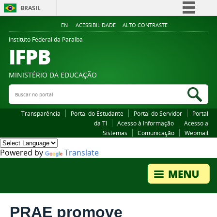
BRASIL
Simplifique!
EN
ACESSIBILIDADE
ALTO CONTRASTE
Comunica BR
Instituto Federal da Paraiba
IFPB
Participe
Acesso à informação
MINISTÉRIO DA EDUCAÇÃO
Legislação
Buscar no portal
Bus
Canais
Transparência
Portal do Estudante
Portal do Servidor
Portal
da TI
Acesso à Informação
Acesso a
Sistemas
Comunicação
Webmail
Powered by
Translate
PRAE promove