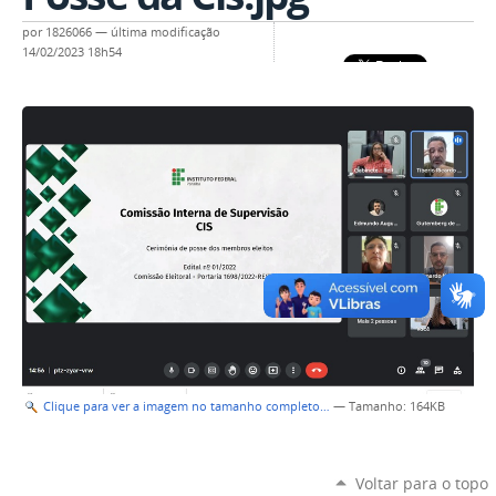
por
1826066
—
última modificação
14/02/2023 18h54
Clique para ver a imagem no tamanho completo…
—
Tamanho
: 164KB
Voltar para o topo