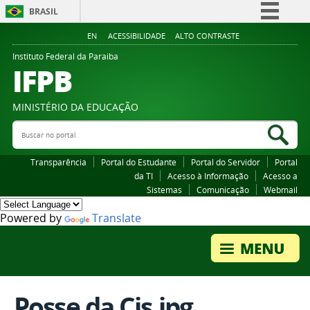
BRASIL
Simplifique!
EN
ACESSIBILIDADE
ALTO CONTRASTE
Comunica BR
Instituto Federal da Paraiba
IFPB
Participe
Acesso à informação
MINISTÉRIO DA EDUCAÇÃO
Legislação
Buscar no portal
Bus
Canais
Transparência
Portal do Estudante
Portal do Servidor
Portal
da TI
Acesso à Informação
Acesso a
Sistemas
Comunicação
Webmail
Powered by
Translate
Posse da Cis.jpg