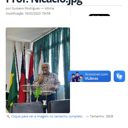
por
Gustavo Rodrigues
—
última
modificação
16/02/2023 15h59
Clique para ver a imagem no tamanho completo…
—
Tamanho
: 28KB