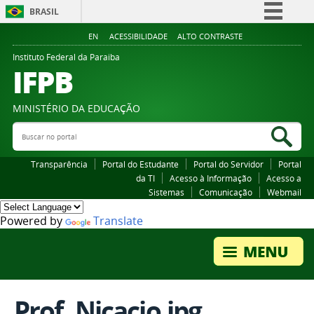
BRASIL
Simplifique!
EN
ACESSIBILIDADE
ALTO CONTRASTE
Comunica BR
Instituto Federal da Paraiba
IFPB
Participe
Acesso à informação
MINISTÉRIO DA EDUCAÇÃO
Legislação
Buscar no portal
Bus
Canais
Transparência
Portal do Estudante
Portal do Servidor
Portal
da TI
Acesso à Informação
Acesso a
Sistemas
Comunicação
Webmail
Powered by
Translate
Prof. Nicacio.jpg