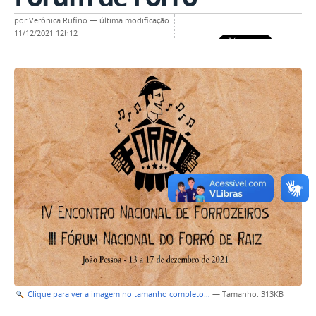
por
Verônica Rufino
—
última modificação
11/12/2021 12h12
Clique para ver a imagem no tamanho completo…
—
Tamanho
: 313KB