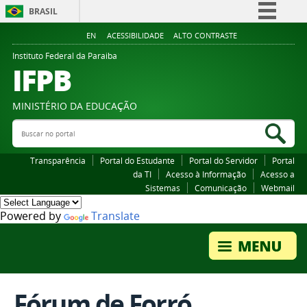
BRASIL
Simplifique!
EN
ACESSIBILIDADE
ALTO CONTRASTE
Comunica BR
Instituto Federal da Paraiba
IFPB
Participe
Acesso à informação
MINISTÉRIO DA EDUCAÇÃO
Legislação
Buscar no portal
Bus
Canais
Transparência
Portal do Estudante
Portal do Servidor
Portal
da TI
Acesso à Informação
Acesso a
Sistemas
Comunicação
Webmail
Powered by
Translate
Fórum de Forró