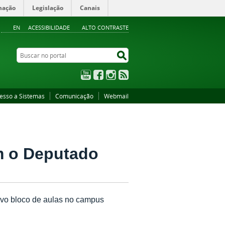
mação
Legislação
Canais
EN
ACESSIBILIDADE
ALTO CONTRASTE
Buscar no portal
Buscar no portal
YouTube
Facebook
Instagram
RSS
esso a Sistemas
Comunicação
Webmail
m o Deputado
novo bloco de aulas no campus