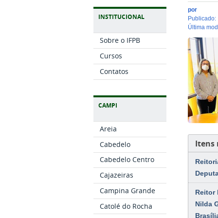
por
INSTITUCIONAL
publicado
:
última mo
Sobre o IFPB
Cursos
Contatos
CAMPI
Areia
Itens
Cabedelo
Cabedelo Centro
Reitor
Deput
Cajazeiras
Campina Grande
Reitor
Nilda 
Catolé do Rocha
Brasíli