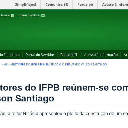
Simplifique!
Comunica BR
Participe
Acesso à infor
 a busca
3
Ir para o rodapé
4
 do Estudante
Portal do Servidor
Portal da TI
Acesso à Informação
Ac
1
>
08
>
GESTORES DO IFPB REÚNEM-SE COM O DEPUTADO WILSON SANTIAGO
tores do IFPB reúnem-se co
son Santiago
ão, o reitor Nicácio apresentou o pleito da construção de um 