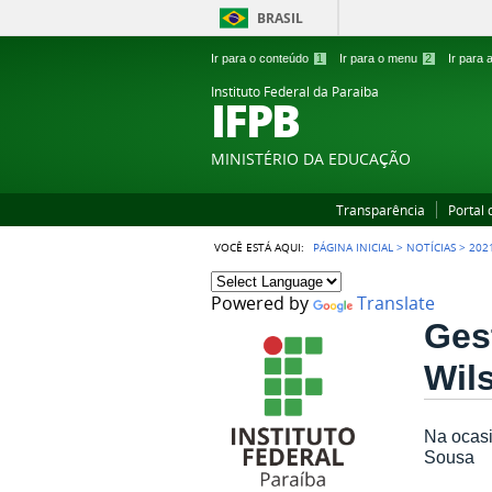
BRASIL
Ir para o conteúdo
1
Ir para o menu
2
Ir para
Instituto Federal da Paraiba
IFPB
MINISTÉRIO DA EDUCAÇÃO
Transparência
Portal
VOCÊ ESTÁ AQUI:
PÁGINA INICIAL
>
NOTÍCIAS
>
202
Powered by
Translate
Ges
Wil
Na ocasi
Sousa