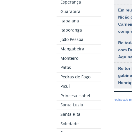
Esperança
Em reu
Guarabira
Nicáci
Itabaiana
Carnei
Itaporanga
compr
João Pessoa
Reitor
Mangabeira
com De
Aguina
Monteiro
Patos
Reitor 
gabine
Pedras de Fogo
Henriq
Picuí
Princesa Isabel
registrado 
Santa Luzia
Santa Rita
Soledade