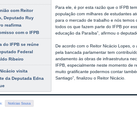
Para ele, é por esta razão que o IFPB te
nião com Reitor
população com milhares de estudantes ate
o, Deputado Ruy
para o mercado de trabalho e nós temos q
ro reafirma
todos os que fazem parte do IFPB por ess
omisso com o IFPB
educação da Paraíba”, afirmou o deputad
ia do IFPB se reúne
De acordo com o Reitor Nicácio Lopes, o 
putado Federal
pela bancada parlamentar tem contribuído 
andamento às obras de infraestrutura ne
ldo Ribeiro
IFPB, especialmente neste momento de res
Nicácio visita
muito gratificante podermos contar tamb
Santiago”, finalizou o Reitor Nicácio.
te da Deputada Edna
ue
em:
Notícias Sousa