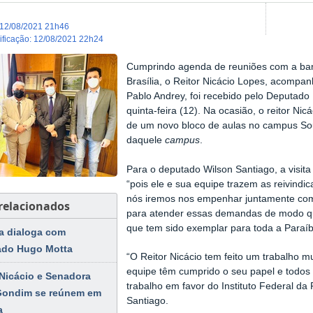
12/08/2021 21h46
dificação
:
12/08/2021 22h24
Cumprindo agenda de reuniões com a ba
Brasília, o Reitor Nicácio Lopes, acompa
Pablo Andrey, foi recebido pelo Deputado
quinta-feira (12). Na ocasião, o reitor Ni
de um novo bloco de aulas no campus So
daquele
campus
.
Para o deputado Wilson Santiago, a visita
“pois ele e sua equipe trazem as reivindic
nós iremos nos empenhar juntamente co
 relacionados
para atender essas demandas de modo qu
que tem sido exemplar para toda a Paraíb
ia dialoga com
ado Hugo Motta
“O Reitor Nicácio tem feito um trabalho mu
equipe têm cumprido o seu papel e todo
 Nicácio e Senadora
trabalho em favor do Instituto Federal da
Gondim se reúnem em
Santiago.
a