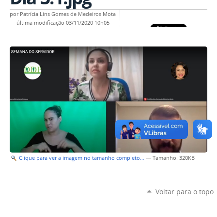
por
Patrícia Lins Gomes de Medeiros Mota
—
última modificação
03/11/2020 10h05
Clique para ver a imagem no tamanho completo…
—
Tamanho
: 320KB
Voltar para o topo