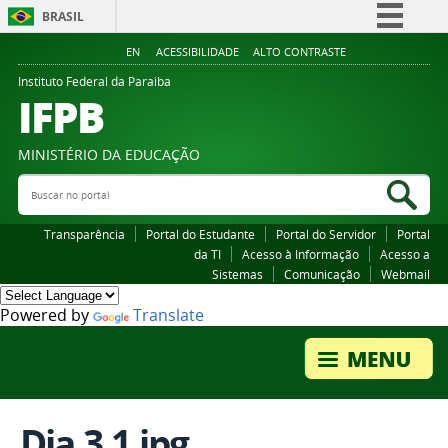
BRASIL
Simplifique!
EN
ACESSIBILIDADE
ALTO CONTRASTE
Comunica BR
Instituto Federal da Paraiba
IFPB
Participe
Acesso à informação
MINISTÉRIO DA EDUCAÇÃO
Legislação
Buscar no portal
Bus
Canais
Transparência
Portal do Estudante
Portal do Servidor
Portal
da TI
Acesso à Informação
Acesso a
Sistemas
Comunicação
Webmail
Powered by
Translate
Dia 3.1.jpg