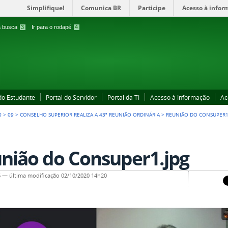
Simplifique!
Comunica BR
Participe
Acesso à infor
 a busca
3
Ir para o rodapé
4
 do Estudante
Portal do Servidor
Portal da TI
Acesso à Informação
Ac
0
>
09
>
CONSELHO SUPERIOR REALIZA A 43ª REUNIÃO ORDINÁRIA
>
REUNIÃO DO CONSUPER1
nião do Consuper1.jpg
6
—
última modificação
02/10/2020 14h20