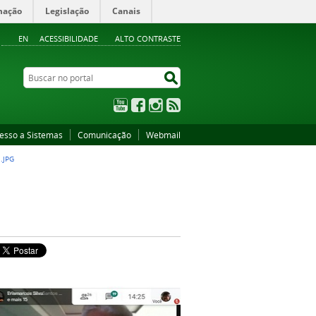
mação
Legislação
Canais
EN
ACESSIBILIDADE
ALTO CONTRASTE
Buscar no portal
Buscar no portal
YouTube
Facebook
Instagram
RSS
esso a Sistemas
Comunicação
Webmail
.JPG