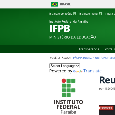
BRASIL
Ir para o conteúdo
1
Ir para o menu
2
Ir para
Instituto Federal da Paraiba
IFPB
MINISTÉRIO DA EDUCAÇÃO
Transparência
Portal
VOCÊ ESTÁ AQUI:
PÁGINA INICIAL
>
NOTÍCIAS
>
202
Powered by
Translate
Reu
por
182606