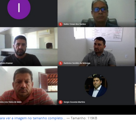
para ver a imagem no tamanho completo…
—
Tamanho
: 119KB